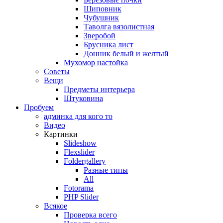
Шиповник
Чубушник
Таволга вязолистная
Зверобой
Брусника лист
Донник белый и желтый
Мухомор настойка
Советы
Вещи
Предметы интерьера
Штуковина
Пробуем
админка для кого то
Видео
Картинки
Slideshow
Flexslider
Foldergallery
Разные типы
All
Fotorama
PHP Slider
Всякое
Проверка всего