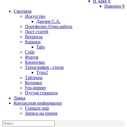
И даже 8
Наконец 9
Смотрим
Искусство
Данчев С.А.
Портфолио Одна работа
Лист статей
Вопросы
Карьера
Tabs
Code
Форум
Кнопочки
Типография - стили
Typo2
Таблицы
Колонки
Fns-snipper
Пустая страница
Лавка
Контактная информация
Contacts snip
Запись на прием