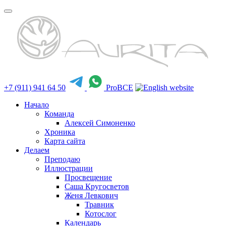
+7 (911) 941 64 50
ProBCE
Начало
Команда
Алексей Симоненко
Хроника
Карта сайта
Делаем
Преподаю
Иллюстрации
Просвещение
Саша Кругосветов
Женя Левкович
Травник
Котослог
Календарь