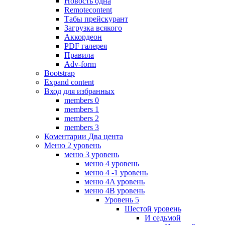
Новость одна
Remotecontent
Табы прейскурант
Загрузка всякого
Аккордеон
PDF галерея
Правила
Adv-form
Bootstrap
Expand content
Вход для избранных
members 0
members 1
members 2
members 3
Коментарии Два цента
Меню 2 уровень
меню 3 уровень
меню 4 уровень
меню 4 -1 уровень
меню 4A уровень
меню 4B уровень
Уровень 5
Шестой уровень
И седьмой