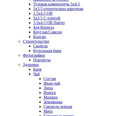
Угловая каминопечь 5х4.5
3х3.5 отопительно варочная
2.5х4.5 ОВ
3х3,5 C плитой
3.5х4.5 ОВ Пабло
4ч4 Кирилл
Круглая Самсон
Калган
Строительство
Скобель
Купольная баня
Фотографии
Портреты
Здоровье
Баня
Чай
Состав
Иван-чай
Липа
Вереск
Малина
Земляника
Сморода черная
Мята
Березовые почки