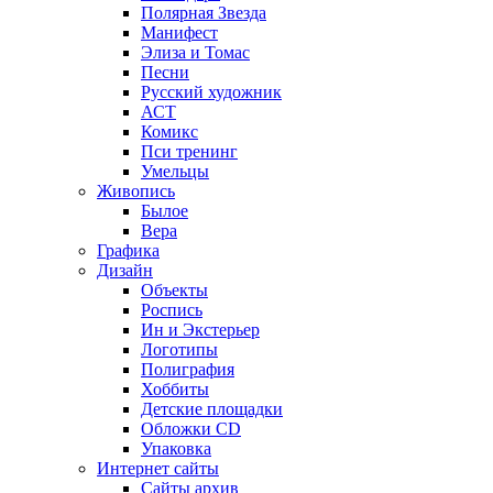
Полярная Звезда
Манифест
Элиза и Томас
Песни
Русский художник
АСТ
Комикс
Пси тренинг
Умельцы
Живопись
Былое
Вера
Графика
Дизайн
Объекты
Роспись
Ин и Экстерьер
Логотипы
Полиграфия
Хоббиты
Детские площадки
Обложки CD
Упаковка
Интернет сайты
Сайты архив