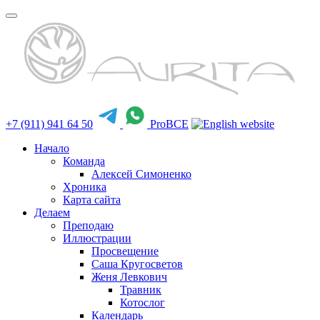
+7 (911) 941 64 50
ProBCE
Начало
Команда
Алексей Симоненко
Хроника
Карта сайта
Делаем
Преподаю
Иллюстрации
Просвещение
Саша Кругосветов
Женя Левкович
Травник
Котослог
Календарь