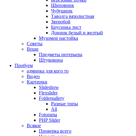
Шиповник
Чубушник
Таволга вязолистная
Зверобой
Брусника лист
Донник белый и желтый
Мухомор настойка
Советы
Вещи
Предметы интерьера
Штуковина
Пробуем
админка для кого то
Видео
Картинки
Slideshow
Flexslider
Foldergallery
Разные типы
All
Fotorama
PHP Slider
Всякое
Проверка всего