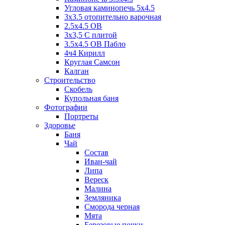
Угловая каминопечь 5х4.5
3х3.5 отопительно варочная
2.5х4.5 ОВ
3х3,5 C плитой
3.5х4.5 ОВ Пабло
4ч4 Кирилл
Круглая Самсон
Калган
Строительство
Скобель
Купольная баня
Фотографии
Портреты
Здоровье
Баня
Чай
Состав
Иван-чай
Липа
Вереск
Малина
Земляника
Сморода черная
Мята
Березовые почки