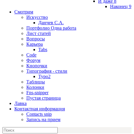
И даже 8
Наконец 9
Смотрим
Искусство
Данчев С.А.
Портфолио Одна работа
Лист статей
Вопросы
Карьера
Tabs
Code
Форум
Кнопочки
Типография - стили
Typo2
Таблицы
Колонки
Fns-snipper
Пустая страница
Лавка
Контактная информация
Contacts snip
Запись на прием