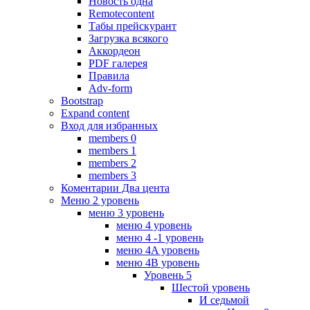
Новость одна
Remotecontent
Табы прейскурант
Загрузка всякого
Аккордеон
PDF галерея
Правила
Adv-form
Bootstrap
Expand content
Вход для избранных
members 0
members 1
members 2
members 3
Коментарии Два цента
Меню 2 уровень
меню 3 уровень
меню 4 уровень
меню 4 -1 уровень
меню 4A уровень
меню 4B уровень
Уровень 5
Шестой уровень
И седьмой