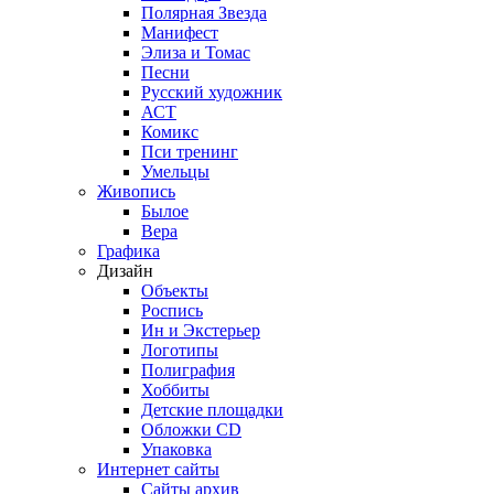
Полярная Звезда
Манифест
Элиза и Томас
Песни
Русский художник
АСТ
Комикс
Пси тренинг
Умельцы
Живопись
Былое
Вера
Графика
Дизайн
Объекты
Роспись
Ин и Экстерьер
Логотипы
Полиграфия
Хоббиты
Детские площадки
Обложки CD
Упаковка
Интернет сайты
Сайты архив