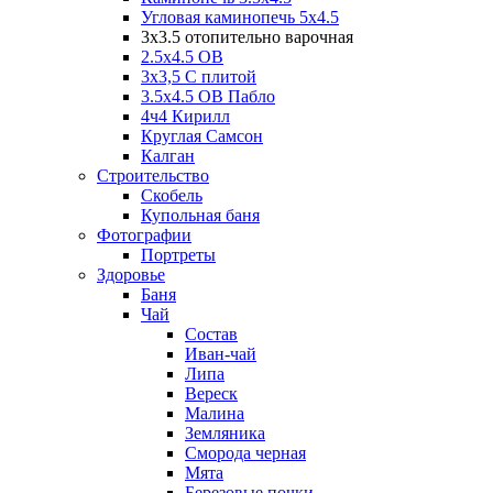
Угловая каминопечь 5х4.5
3х3.5 отопительно варочная
2.5х4.5 ОВ
3х3,5 C плитой
3.5х4.5 ОВ Пабло
4ч4 Кирилл
Круглая Самсон
Калган
Строительство
Скобель
Купольная баня
Фотографии
Портреты
Здоровье
Баня
Чай
Состав
Иван-чай
Липа
Вереск
Малина
Земляника
Сморода черная
Мята
Березовые почки