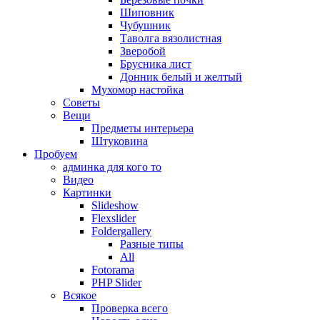
Шиповник
Чубушник
Таволга вязолистная
Зверобой
Брусника лист
Донник белый и желтый
Мухомор настойка
Советы
Вещи
Предметы интерьера
Штуковина
Пробуем
админка для кого то
Видео
Картинки
Slideshow
Flexslider
Foldergallery
Разные типы
All
Fotorama
PHP Slider
Всякое
Проверка всего