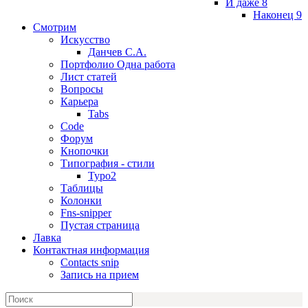
И даже 8
Наконец 9
Смотрим
Искусство
Данчев С.А.
Портфолио Одна работа
Лист статей
Вопросы
Карьера
Tabs
Code
Форум
Кнопочки
Типография - стили
Typo2
Таблицы
Колонки
Fns-snipper
Пустая страница
Лавка
Контактная информация
Contacts snip
Запись на прием