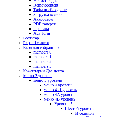
Новость одна
Remotecontent
Табы прейскурант
Загрузка всякого
Аккордеон
PDF галерея
Правила
Adv-form
Bootstrap
Expand content
Вход для избранных
members 0
members 1
members 2
members 3
Коментарии Два цента
Меню 2 уровень
меню 3 уровень
меню 4 уровень
меню 4 -1 уровень
меню 4A уровень
меню 4B уровень
Уровень 5
Шестой уровень
И седьмой