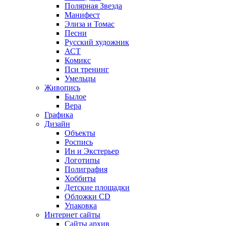
Полярная Звезда
Манифест
Элиза и Томас
Песни
Русский художник
АСТ
Комикс
Пси тренинг
Умельцы
Живопись
Былое
Вера
Графика
Дизайн
Объекты
Роспись
Ин и Экстерьер
Логотипы
Полиграфия
Хоббиты
Детские площадки
Обложки CD
Упаковка
Интернет сайты
Сайты архив