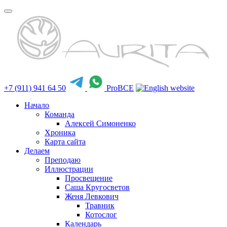
+7 (911) 941 64 50
ProBCE
Начало
Команда
Алексей Симоненко
Хроника
Карта сайта
Делаем
Преподаю
Иллюстрации
Просвещение
Саша Кругосветов
Женя Левкович
Травник
Котослог
Календарь