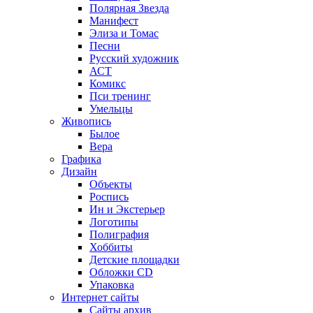
Полярная Звезда
Манифест
Элиза и Томас
Песни
Русский художник
АСТ
Комикс
Пси тренинг
Умельцы
Живопись
Былое
Вера
Графика
Дизайн
Объекты
Роспись
Ин и Экстерьер
Логотипы
Полиграфия
Хоббиты
Детские площадки
Обложки CD
Упаковка
Интернет сайты
Сайты архив