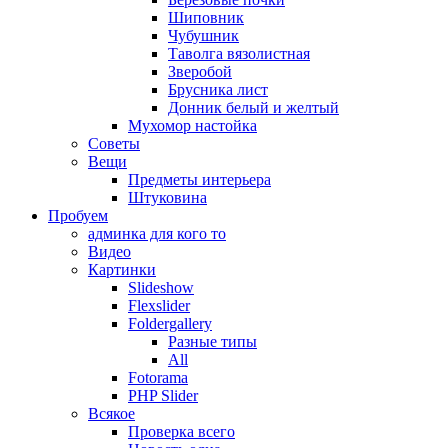
Шиповник
Чубушник
Таволга вязолистная
Зверобой
Брусника лист
Донник белый и желтый
Мухомор настойка
Советы
Вещи
Предметы интерьера
Штуковина
Пробуем
админка для кого то
Видео
Картинки
Slideshow
Flexslider
Foldergallery
Разные типы
All
Fotorama
PHP Slider
Всякое
Проверка всего