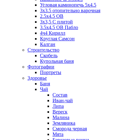
Угловая каминопечь 5х4.5
3х3.5 отопительно варочная
2.5х4.5 ОВ
3х3,5 C плитой
3.5х4.5 ОВ Пабло
4ч4 Кирилл
Круглая Самсон
Калган
Строительство
Скобель
Купольная баня
Фотографии
Портреты
Здоровье
Баня
Чай
Состав
Иван-чай
Липа
Вереск
Малина
Земляника
Сморода черная
Мята
Березовые почки