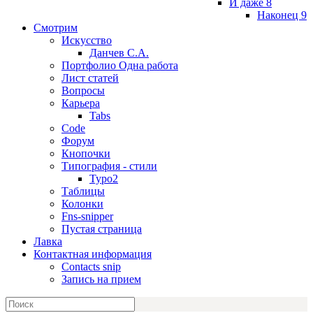
И даже 8
Наконец 9
Смотрим
Искусство
Данчев С.А.
Портфолио Одна работа
Лист статей
Вопросы
Карьера
Tabs
Code
Форум
Кнопочки
Типография - стили
Typo2
Таблицы
Колонки
Fns-snipper
Пустая страница
Лавка
Контактная информация
Contacts snip
Запись на прием