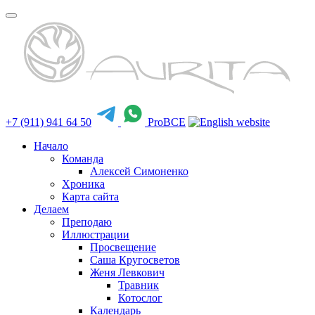
+7 (911) 941 64 50
ProBCE
Начало
Команда
Алексей Симоненко
Хроника
Карта сайта
Делаем
Преподаю
Иллюстрации
Просвещение
Саша Кругосветов
Женя Левкович
Травник
Котослог
Календарь