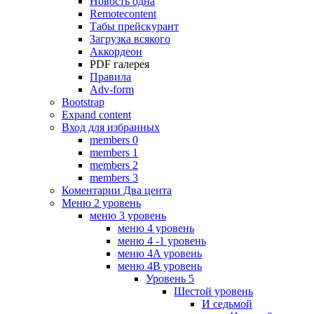
Новость одна
Remotecontent
Табы прейскурант
Загрузка всякого
Аккордеон
PDF галерея
Правила
Adv-form
Bootstrap
Expand content
Вход для избранных
members 0
members 1
members 2
members 3
Коментарии Два цента
Меню 2 уровень
меню 3 уровень
меню 4 уровень
меню 4 -1 уровень
меню 4A уровень
меню 4B уровень
Уровень 5
Шестой уровень
И седьмой