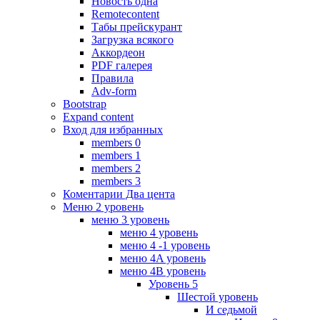
Новость одна
Remotecontent
Табы прейскурант
Загрузка всякого
Аккордеон
PDF галерея
Правила
Adv-form
Bootstrap
Expand content
Вход для избранных
members 0
members 1
members 2
members 3
Коментарии Два цента
Меню 2 уровень
меню 3 уровень
меню 4 уровень
меню 4 -1 уровень
меню 4A уровень
меню 4B уровень
Уровень 5
Шестой уровень
И седьмой