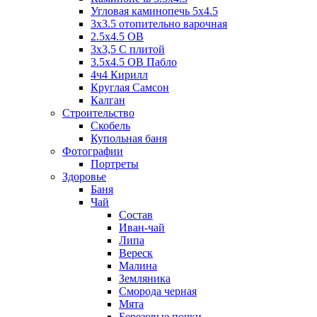
Угловая каминопечь 5х4.5
3х3.5 отопительно варочная
2.5х4.5 ОВ
3х3,5 C плитой
3.5х4.5 ОВ Пабло
4ч4 Кирилл
Круглая Самсон
Калган
Строительство
Скобель
Купольная баня
Фотографии
Портреты
Здоровье
Баня
Чай
Состав
Иван-чай
Липа
Вереск
Малина
Земляника
Сморода черная
Мята
Березовые почки