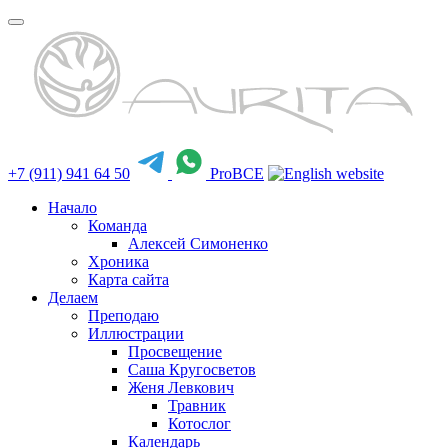
+7 (911) 941 64 50
ProBCE
Начало
Команда
Алексей Симоненко
Хроника
Карта сайта
Делаем
Преподаю
Иллюстрации
Просвещение
Саша Кругосветов
Женя Левкович
Травник
Котослог
Календарь