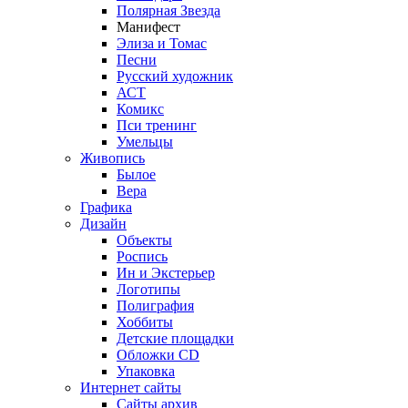
Полярная Звезда
Манифест
Элиза и Томас
Песни
Русский художник
АСТ
Комикс
Пси тренинг
Умельцы
Живопись
Былое
Вера
Графика
Дизайн
Объекты
Роспись
Ин и Экстерьер
Логотипы
Полиграфия
Хоббиты
Детские площадки
Обложки CD
Упаковка
Интернет сайты
Сайты архив