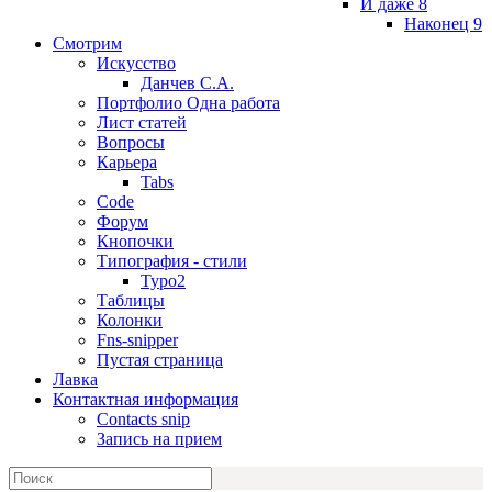
И даже 8
Наконец 9
Смотрим
Искусство
Данчев С.А.
Портфолио Одна работа
Лист статей
Вопросы
Карьера
Tabs
Code
Форум
Кнопочки
Типография - стили
Typo2
Таблицы
Колонки
Fns-snipper
Пустая страница
Лавка
Контактная информация
Contacts snip
Запись на прием