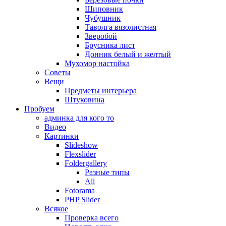
Шиповник
Чубушник
Таволга вязолистная
Зверобой
Брусника лист
Донник белый и желтый
Мухомор настойка
Советы
Вещи
Предметы интерьера
Штуковина
Пробуем
админка для кого то
Видео
Картинки
Slideshow
Flexslider
Foldergallery
Разные типы
All
Fotorama
PHP Slider
Всякое
Проверка всего