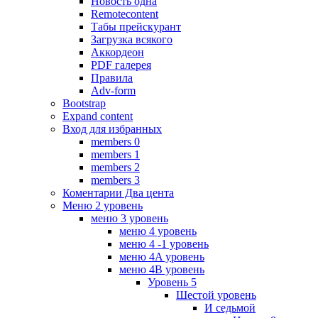
Новость одна
Remotecontent
Табы прейскурант
Загрузка всякого
Аккордеон
PDF галерея
Правила
Adv-form
Bootstrap
Expand content
Вход для избранных
members 0
members 1
members 2
members 3
Коментарии Два цента
Меню 2 уровень
меню 3 уровень
меню 4 уровень
меню 4 -1 уровень
меню 4A уровень
меню 4B уровень
Уровень 5
Шестой уровень
И седьмой