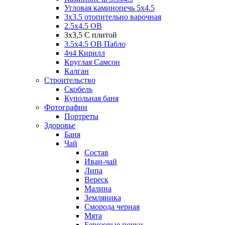
Угловая каминопечь 5х4.5
3х3.5 отопительно варочная
2.5х4.5 ОВ
3х3,5 C плитой
3.5х4.5 ОВ Пабло
4ч4 Кирилл
Круглая Самсон
Калган
Строительство
Скобель
Купольная баня
Фотографии
Портреты
Здоровье
Баня
Чай
Состав
Иван-чай
Липа
Вереск
Малина
Земляника
Сморода черная
Мята
Березовые почки