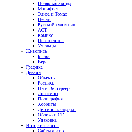
Полярная Звезда
Манифест
Элиза и Томас
Песни
Русский художник
АСТ
Комикс
Пси тренинг
Умельцы
Живопись
Былое
Вера
Графика
Дизайн
Объекты
Роспись
Ин и Экстерьер
Логотипы
Полиграфия
Хоббиты
Детские площадки
Обложки CD
Упаковка
Интернет сайты
Сайты архив