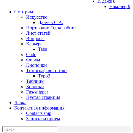
И даже 8
Наконец 9
Смотрим
Искусство
Данчев С.А.
Портфолио Одна работа
Лист статей
Вопросы
Карьера
Tabs
Code
Форум
Кнопочки
Типография - стили
Typo2
Таблицы
Колонки
Fns-snipper
Пустая страница
Лавка
Контактная информация
Contacts snip
Запись на прием