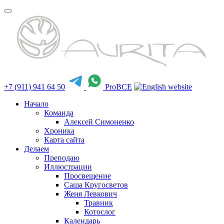
+7 (911) 941 64 50
ProBCE
Начало
Команда
Алексей Симоненко
Хроника
Карта сайта
Делаем
Преподаю
Иллюстрации
Просвещение
Саша Кругосветов
Женя Левкович
Травник
Котослог
Календарь