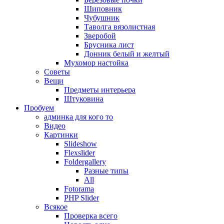
Шиповник
Чубушник
Таволга вязолистная
Зверобой
Брусника лист
Донник белый и желтый
Мухомор настойка
Советы
Вещи
Предметы интерьера
Штуковина
Пробуем
админка для кого то
Видео
Картинки
Slideshow
Flexslider
Foldergallery
Разные типы
All
Fotorama
PHP Slider
Всякое
Проверка всего