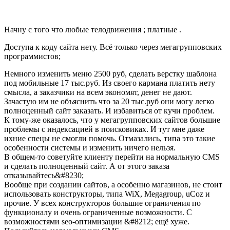
Начну с того что любые телодвижения ; платные .
Доступа к коду сайта нету. Всё только через мегагрупповских
программистов;
Немного изменить меню 2500 руб, сделать верстку шаблона
под мобильные 17 тыс.руб. Из своего кармана платить нету
смысла, а заказчики на всем экономят, денег не дают.
Зачастую им не объяснить что за 20 тыс.руб они могу легко
полноценный сайт заказать. И избавиться от кучи проблем.
К тому-же оказалось, что у мегагрупповских сайтов большие
проблемы с индексацией в поисковиках. И тут мне даже
ихние спецы не смогли помочь. Отмазались, типа это такие
особенности системы и изменить ничего нельзя.
В общем-то советуйте клиенту перейти на нормальную CMS
и сделать полноценный сайт. А от этого заказа
отказывайтесь&#8230;
Вообще при создании сайтов, а особенно магазинов, не стоит
использовать конструкторы, типа WiX, Megagroup, uCoz и
прочие. У всех конструкторов большие ограничения по
функционалу и очень ограниченные возможности. С
возможностями seo-оптимизации &#8212; ещё хуже.