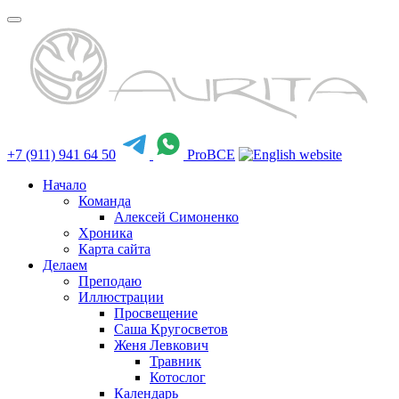
+7 (911) 941 64 50
ProBCE
Начало
Команда
Алексей Симоненко
Хроника
Карта сайта
Делаем
Преподаю
Иллюстрации
Просвещение
Саша Кругосветов
Женя Левкович
Травник
Котослог
Календарь