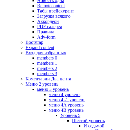
Новость одна
Remotecontent
Табы прейскурант
Загрузка всякого
Аккордеон
PDF галерея
Правила
Adv-form
Bootstrap
Expand content
Вход для избранных
members 0
members 1
members 2
members 3
Коментарии Два цента
Меню 2 уровень
меню 3 уровень
меню 4 уровень
меню 4 -1 уровень
меню 4A уровень
меню 4B уровень
Уровень 5
Шестой уровень
И седьмой