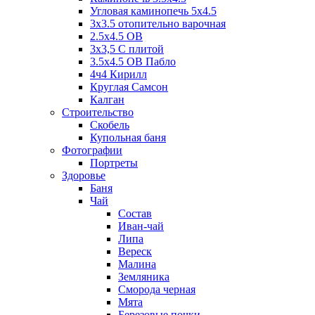
Угловая каминопечь 5х4.5
3х3.5 отопительно варочная
2.5х4.5 ОВ
3х3,5 C плитой
3.5х4.5 ОВ Пабло
4ч4 Кирилл
Круглая Самсон
Калган
Строительство
Скобель
Купольная баня
Фотографии
Портреты
Здоровье
Баня
Чай
Состав
Иван-чай
Липа
Вереск
Малина
Земляника
Сморода черная
Мята
Березовые почки