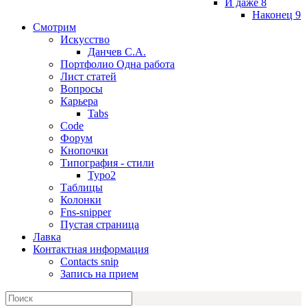
И даже 8
Наконец 9
Смотрим
Искусство
Данчев С.А.
Портфолио Одна работа
Лист статей
Вопросы
Карьера
Tabs
Code
Форум
Кнопочки
Типография - стили
Typo2
Таблицы
Колонки
Fns-snipper
Пустая страница
Лавка
Контактная информация
Contacts snip
Запись на прием