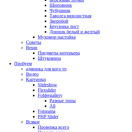
Шиповник
Чубушник
Таволга вязолистная
Зверобой
Брусника лист
Донник белый и желтый
Мухомор настойка
Советы
Вещи
Предметы интерьера
Штуковина
Пробуем
админка для кого то
Видео
Картинки
Slideshow
Flexslider
Foldergallery
Разные типы
All
Fotorama
PHP Slider
Всякое
Проверка всего