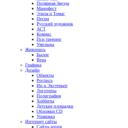
Полярная Звезда
Манифест
Элиза и Томас
Песни
Русский художник
АСТ
Комикс
Пси тренинг
Умельцы
Живопись
Былое
Вера
Графика
Дизайн
Объекты
Роспись
Ин и Экстерьер
Логотипы
Полиграфия
Хоббиты
Детские площадки
Обложки CD
Упаковка
Интернет сайты
Сайты архив