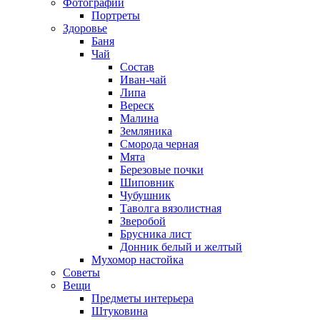
Фотографии
Портреты
Здоровье
Баня
Чай
Состав
Иван-чай
Липа
Вереск
Малина
Земляника
Сморода черная
Мята
Березовые почки
Шиповник
Чубушник
Таволга вязолистная
Зверобой
Брусника лист
Донник белый и желтый
Мухомор настойка
Советы
Вещи
Предметы интерьера
Штуковина