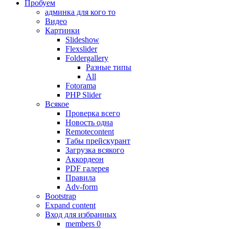
Пробуем
админка для кого то
Видео
Картинки
Slideshow
Flexslider
Foldergallery
Разные типы
All
Fotorama
PHP Slider
Всякое
Проверка всего
Новость одна
Remotecontent
Табы прейскурант
Загрузка всякого
Аккордеон
PDF галерея
Правила
Adv-form
Bootstrap
Expand content
Вход для избранных
members 0