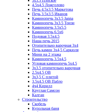
3x3.5 Плоское
4.5x4.5 Ложголово
Печь 4.5x3.5 Маркетова
Печь 3.5x3.5 Иванов
Каминопечь 3x3.5 Janna
Каминопечь 3x3.5 Тонзи
Каминопечь 3.5х5.5
Каминопечь 6.5x6
Подовая 3.5х4.5
Наша печь 2015
Отопительно варочная 3х4
Печь камин 3х4,5 Саркюля
Мини на 2 этажа
Каминопечь 3.5х4.5
Угловая каминопечь 5х4.5
3х3.5 отопительно варочная
2.5х4.5 ОВ
3х3,5 C плитой
3.5х4.5 ОВ Пабло
4ч4 Кирилл
Круглая Самсон
Калган
Строительство
Скобель
Купольная баня