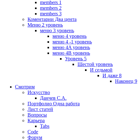
members 1
members 2
members 3
Коментарии Два цента
Меню 2 уровень
меню 3 уровень
меню 4 уровень
меню 4 -1 уровень
меню 4A уровень
меню 4B уровень
Уровень 5
Шестой уровень
И седьмой
И даже 8
Наконец 9
Смотрим
Искусство
Данчев С.А.
Портфолио Одна работа
Лист статей
Вопросы
Карьера
Tabs
Code
Форум