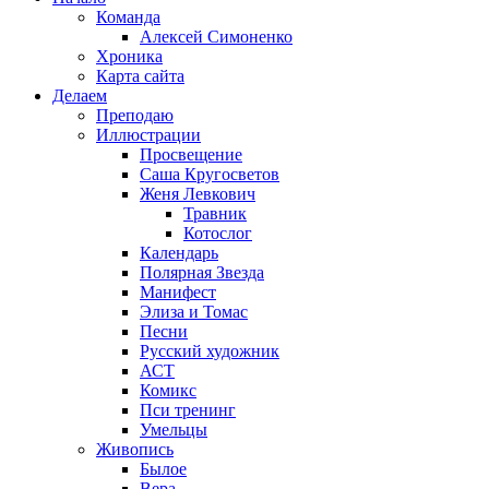
Команда
Алексей Симоненко
Хроника
Карта сайта
Делаем
Преподаю
Иллюстрации
Просвещение
Саша Кругосветов
Женя Левкович
Травник
Котослог
Календарь
Полярная Звезда
Манифест
Элиза и Томас
Песни
Русский художник
АСТ
Комикс
Пси тренинг
Умельцы
Живопись
Былое
Вера