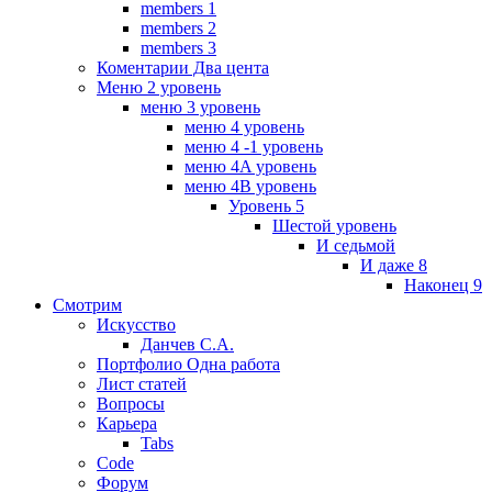
members 1
members 2
members 3
Коментарии Два цента
Меню 2 уровень
меню 3 уровень
меню 4 уровень
меню 4 -1 уровень
меню 4A уровень
меню 4B уровень
Уровень 5
Шестой уровень
И седьмой
И даже 8
Наконец 9
Смотрим
Искусство
Данчев С.А.
Портфолио Одна работа
Лист статей
Вопросы
Карьера
Tabs
Code
Форум