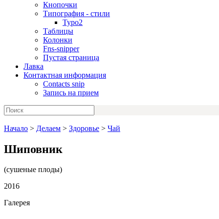
Кнопочки
Типография - стили
Typo2
Таблицы
Колонки
Fns-snipper
Пустая страница
Лавка
Контактная информация
Contacts snip
Запись на прием
Начало
>
Делаем
>
Здоровье
>
Чай
Шиповник
(сушеные плоды)
2016
Галерея