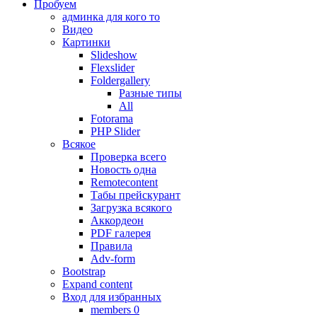
Пробуем
админка для кого то
Видео
Картинки
Slideshow
Flexslider
Foldergallery
Разные типы
All
Fotorama
PHP Slider
Всякое
Проверка всего
Новость одна
Remotecontent
Табы прейскурант
Загрузка всякого
Аккордеон
PDF галерея
Правила
Adv-form
Bootstrap
Expand content
Вход для избранных
members 0