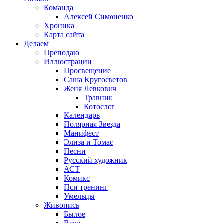
Команда
Алексей Симоненко
Хроника
Карта сайта
Делаем
Преподаю
Иллюстрации
Просвещение
Саша Кругосветов
Женя Левкович
Травник
Котослог
Календарь
Полярная Звезда
Манифест
Элиза и Томас
Песни
Русский художник
АСТ
Комикс
Пси тренинг
Умельцы
Живопись
Былое
Вера