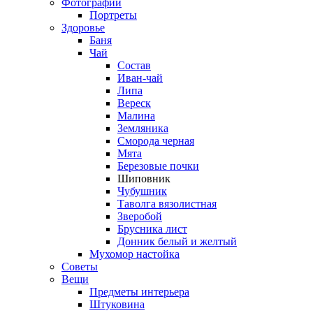
Фотографии
Портреты
Здоровье
Баня
Чай
Состав
Иван-чай
Липа
Вереск
Малина
Земляника
Сморода черная
Мята
Березовые почки
Шиповник
Чубушник
Таволга вязолистная
Зверобой
Брусника лист
Донник белый и желтый
Мухомор настойка
Советы
Вещи
Предметы интерьера
Штуковина