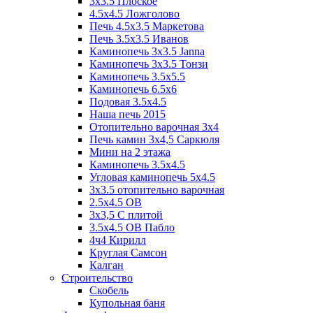
3x3.5 Плоское
4.5x4.5 Ложголово
Печь 4.5x3.5 Маркетова
Печь 3.5x3.5 Иванов
Каминопечь 3x3.5 Janna
Каминопечь 3x3.5 Тонзи
Каминопечь 3.5х5.5
Каминопечь 6.5x6
Подовая 3.5х4.5
Наша печь 2015
Отопительно варочная 3х4
Печь камин 3х4,5 Саркюля
Мини на 2 этажа
Каминопечь 3.5х4.5
Угловая каминопечь 5х4.5
3х3.5 отопительно варочная
2.5х4.5 ОВ
3х3,5 C плитой
3.5х4.5 ОВ Пабло
4ч4 Кирилл
Круглая Самсон
Калган
Строительство
Скобель
Купольная баня