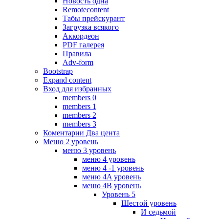
Новость одна
Remotecontent
Табы прейскурант
Загрузка всякого
Аккордеон
PDF галерея
Правила
Adv-form
Bootstrap
Expand content
Вход для избранных
members 0
members 1
members 2
members 3
Коментарии Два цента
Меню 2 уровень
меню 3 уровень
меню 4 уровень
меню 4 -1 уровень
меню 4A уровень
меню 4B уровень
Уровень 5
Шестой уровень
И седьмой