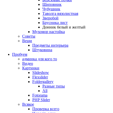
Шиповник
Чубушник
Таволга вязолистная
Зверобой
Брусника лист
Донник белый и желтый
Мухомор настойка
Советы
Вещи
Предметы интерьера
Штуковина
Пробуем
админка для кого то
Видео
Картинки
Slideshow
Flexslider
Foldergallery
Разные типы
All
Fotorama
PHP Slider
Всякое
Проверка всего