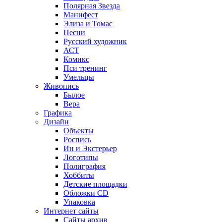
Полярная Звезда
Манифест
Элиза и Томас
Песни
Русский художник
АСТ
Комикс
Пси тренинг
Умельцы
Живопись
Былое
Вера
Графика
Дизайн
Объекты
Роспись
Ин и Экстерьер
Логотипы
Полиграфия
Хоббиты
Детские площадки
Обложки CD
Упаковка
Интернет сайты
Сайты архив