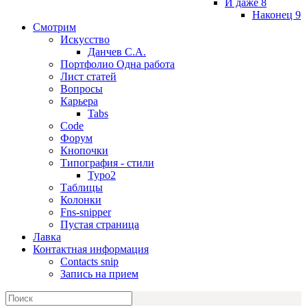
И даже 8
Наконец 9
Смотрим
Искусство
Данчев С.А.
Портфолио Одна работа
Лист статей
Вопросы
Карьера
Tabs
Code
Форум
Кнопочки
Типография - стили
Typo2
Таблицы
Колонки
Fns-snipper
Пустая страница
Лавка
Контактная информация
Contacts snip
Запись на прием