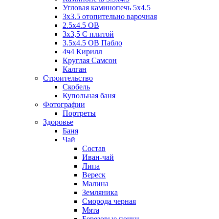
Угловая каминопечь 5х4.5
3х3.5 отопительно варочная
2.5х4.5 ОВ
3х3,5 C плитой
3.5х4.5 ОВ Пабло
4ч4 Кирилл
Круглая Самсон
Калган
Строительство
Скобель
Купольная баня
Фотографии
Портреты
Здоровье
Баня
Чай
Состав
Иван-чай
Липа
Вереск
Малина
Земляника
Сморода черная
Мята
Березовые почки