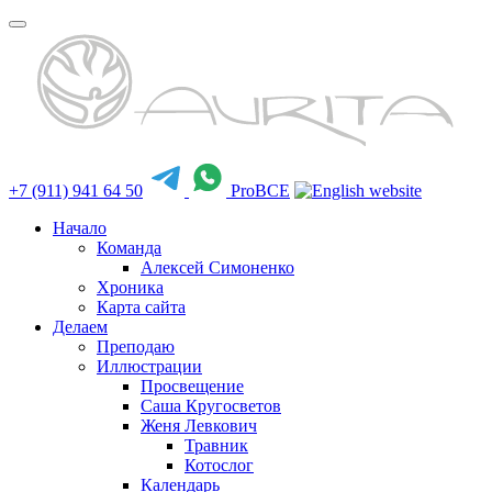
+7 (911) 941 64 50
ProBCE
Начало
Команда
Алексей Симоненко
Хроника
Карта сайта
Делаем
Преподаю
Иллюстрации
Просвещение
Саша Кругосветов
Женя Левкович
Травник
Котослог
Календарь