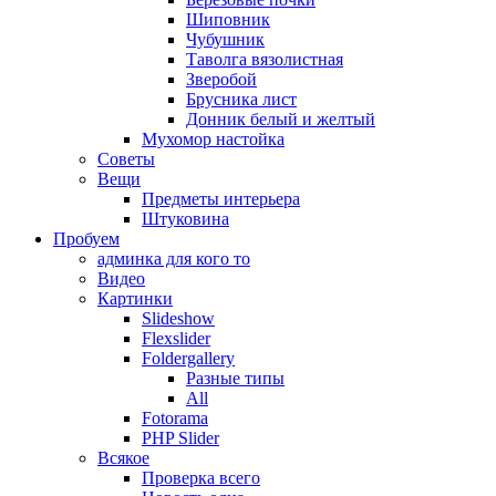
Шиповник
Чубушник
Таволга вязолистная
Зверобой
Брусника лист
Донник белый и желтый
Мухомор настойка
Советы
Вещи
Предметы интерьера
Штуковина
Пробуем
админка для кого то
Видео
Картинки
Slideshow
Flexslider
Foldergallery
Разные типы
All
Fotorama
PHP Slider
Всякое
Проверка всего