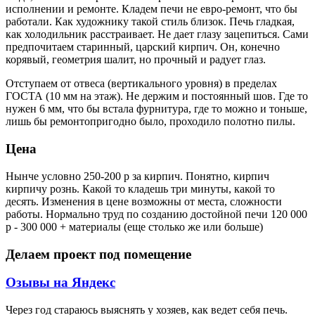
исполнении и ремонте. Кладем печи не евро-ремонт, что бы
работали. Как художнику такой стиль близок. Печь гладкая,
как холодильник расстраивает. Не дает глазу зацепиться. Сами
предпочитаем старинный, царский кирпич. Он, конечно
корявый, геометрия шалит, но прочный и радует глаз.
Отступаем от отвеса (вертикального уровня) в пределах
ГОСТА (10 мм на этаж). Не держим и постоянный шов. Где то
нужен 6 мм, что бы встала фурнитура, где то можно и тоньше,
лишь бы ремонтопригодно было, проходило полотно пилы.
Цена
Нынче условно 250-200 р за кирпич. Понятно, кирпич
кирпичу рознь. Какой то кладешь три минуты, какой то
десять. Изменения в цене возможны от места, сложности
работы. Нормально труд по созданию достойной печи 120 000
р - 300 000 + материалы (еще столько же или больше)
Делаем проект под помещение
Озывы на Яндекс
Через год стараюсь выяснять у хозяев, как ведет себя печь.