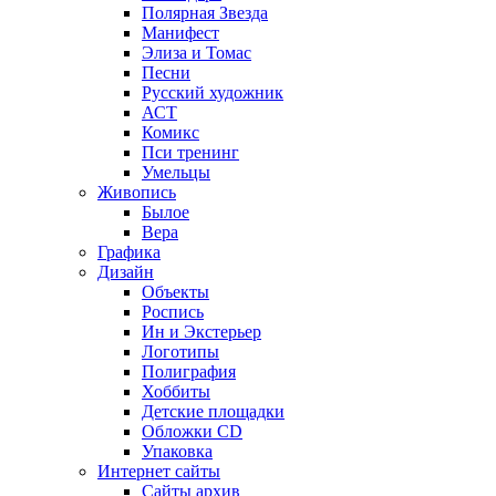
Полярная Звезда
Манифест
Элиза и Томас
Песни
Русский художник
АСТ
Комикс
Пси тренинг
Умельцы
Живопись
Былое
Вера
Графика
Дизайн
Объекты
Роспись
Ин и Экстерьер
Логотипы
Полиграфия
Хоббиты
Детские площадки
Обложки CD
Упаковка
Интернет сайты
Сайты архив