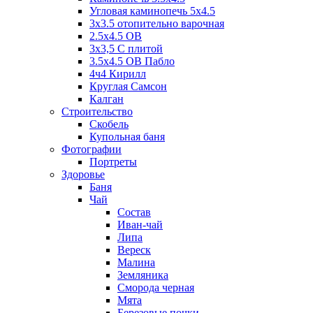
Угловая каминопечь 5х4.5
3х3.5 отопительно варочная
2.5х4.5 ОВ
3х3,5 C плитой
3.5х4.5 ОВ Пабло
4ч4 Кирилл
Круглая Самсон
Калган
Строительство
Скобель
Купольная баня
Фотографии
Портреты
Здоровье
Баня
Чай
Состав
Иван-чай
Липа
Вереск
Малина
Земляника
Сморода черная
Мята
Березовые почки