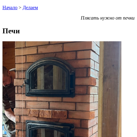
Начало
>
Делаем
Плясать нужно от печки
Печи