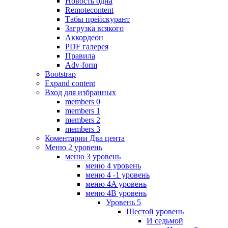
Новость одна
Remotecontent
Табы прейскурант
Загрузка всякого
Аккордеон
PDF галерея
Правила
Adv-form
Bootstrap
Expand content
Вход для избранных
members 0
members 1
members 2
members 3
Коментарии Два цента
Меню 2 уровень
меню 3 уровень
меню 4 уровень
меню 4 -1 уровень
меню 4A уровень
меню 4B уровень
Уровень 5
Шестой уровень
И седьмой