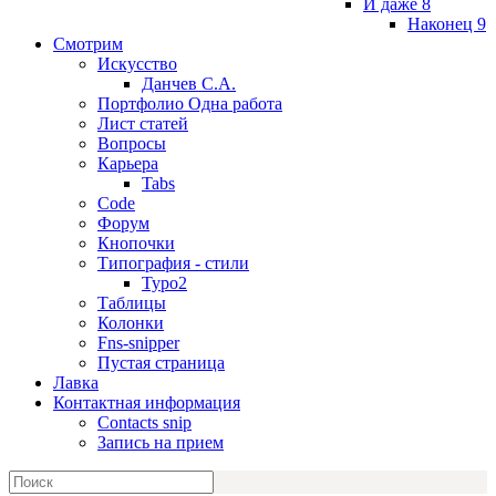
И даже 8
Наконец 9
Смотрим
Искусство
Данчев С.А.
Портфолио Одна работа
Лист статей
Вопросы
Карьера
Tabs
Code
Форум
Кнопочки
Типография - стили
Typo2
Таблицы
Колонки
Fns-snipper
Пустая страница
Лавка
Контактная информация
Contacts snip
Запись на прием