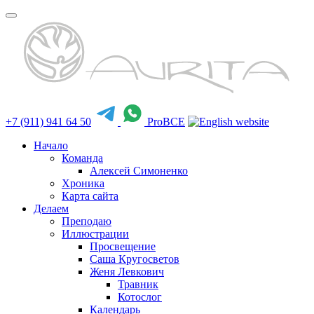
+7 (911) 941 64 50
ProBCE
Начало
Команда
Алексей Симоненко
Хроника
Карта сайта
Делаем
Преподаю
Иллюстрации
Просвещение
Саша Кругосветов
Женя Левкович
Травник
Котослог
Календарь