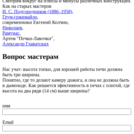
Смотрим вокруг на плюсы и минусы различных конструкций.
Как на старых мастеров
И. С. Подгородников (1886–1958),
Грум-гржимайло
,
современники Евгений Колчин,
Николаев
,
Рамунас
,
Артем "Печки-Лавочки",
Александр Главатских
Вопрос мастерам
Нас учат- высота топки, для хорошей работы печи должна
быть три ширины.
Понятно, где то делают камеру дожига, и она не должна быть
в дымоходе. Как решается эфективность в печах с плитой, где
высота на два рядв (14 см) выше ширины?
имя
Email