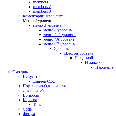
members 1
members 2
members 3
Коментарии Два цента
Меню 2 уровень
меню 3 уровень
меню 4 уровень
меню 4 -1 уровень
меню 4A уровень
меню 4B уровень
Уровень 5
Шестой уровень
И седьмой
И даже 8
Наконец 9
Смотрим
Искусство
Данчев С.А.
Портфолио Одна работа
Лист статей
Вопросы
Карьера
Tabs
Code
Форум