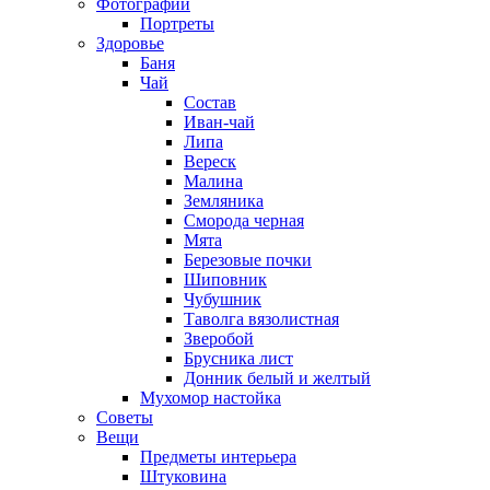
Фотографии
Портреты
Здоровье
Баня
Чай
Состав
Иван-чай
Липа
Вереск
Малина
Земляника
Сморода черная
Мята
Березовые почки
Шиповник
Чубушник
Таволга вязолистная
Зверобой
Брусника лист
Донник белый и желтый
Мухомор настойка
Советы
Вещи
Предметы интерьера
Штуковина