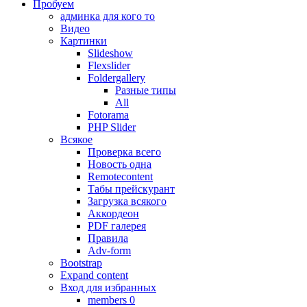
Пробуем
админка для кого то
Видео
Картинки
Slideshow
Flexslider
Foldergallery
Разные типы
All
Fotorama
PHP Slider
Всякое
Проверка всего
Новость одна
Remotecontent
Табы прейскурант
Загрузка всякого
Аккордеон
PDF галерея
Правила
Adv-form
Bootstrap
Expand content
Вход для избранных
members 0