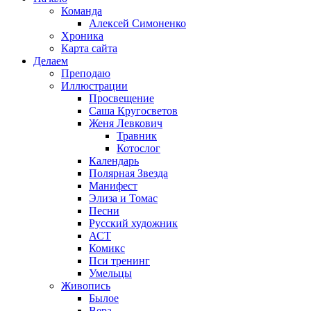
Команда
Алексей Симоненко
Хроника
Карта сайта
Делаем
Преподаю
Иллюстрации
Просвещение
Саша Кругосветов
Женя Левкович
Травник
Котослог
Календарь
Полярная Звезда
Манифест
Элиза и Томас
Песни
Русский художник
АСТ
Комикс
Пси тренинг
Умельцы
Живопись
Былое
Вера