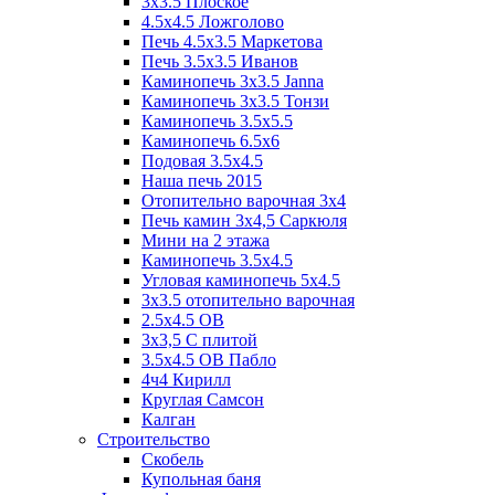
3x3.5 Плоское
4.5x4.5 Ложголово
Печь 4.5x3.5 Маркетова
Печь 3.5x3.5 Иванов
Каминопечь 3x3.5 Janna
Каминопечь 3x3.5 Тонзи
Каминопечь 3.5х5.5
Каминопечь 6.5x6
Подовая 3.5х4.5
Наша печь 2015
Отопительно варочная 3х4
Печь камин 3х4,5 Саркюля
Мини на 2 этажа
Каминопечь 3.5х4.5
Угловая каминопечь 5х4.5
3х3.5 отопительно варочная
2.5х4.5 ОВ
3х3,5 C плитой
3.5х4.5 ОВ Пабло
4ч4 Кирилл
Круглая Самсон
Калган
Строительство
Скобель
Купольная баня