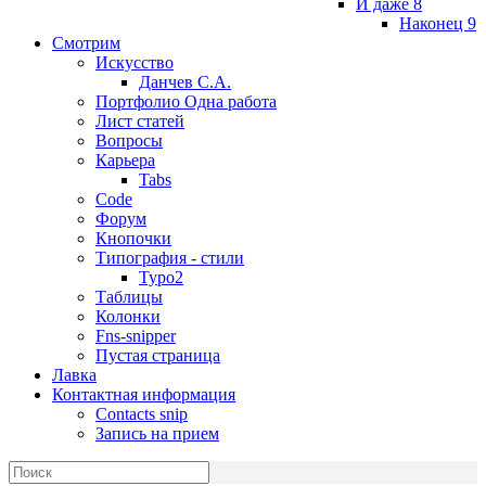
И даже 8
Наконец 9
Смотрим
Искусство
Данчев С.А.
Портфолио Одна работа
Лист статей
Вопросы
Карьера
Tabs
Code
Форум
Кнопочки
Типография - стили
Typo2
Таблицы
Колонки
Fns-snipper
Пустая страница
Лавка
Контактная информация
Contacts snip
Запись на прием