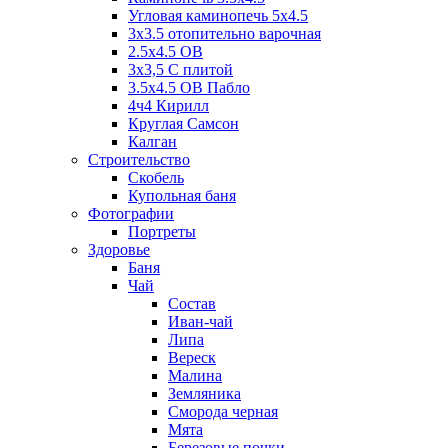
Угловая каминопечь 5х4.5
3х3.5 отопительно варочная
2.5х4.5 ОВ
3х3,5 C плитой
3.5х4.5 ОВ Пабло
4ч4 Кирилл
Круглая Самсон
Калган
Строительство
Скобель
Купольная баня
Фотографии
Портреты
Здоровье
Баня
Чай
Состав
Иван-чай
Липа
Вереск
Малина
Земляника
Сморода черная
Мята
Березовые почки