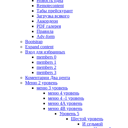
Новость одна
Remotecontent
Табы прейскурант
Загрузка всякого
Аккордеон
PDF галерея
Правила
Adv-form
Bootstrap
Expand content
Вход для избранных
members 0
members 1
members 2
members 3
Коментарии Два цента
Меню 2 уровень
меню 3 уровень
меню 4 уровень
меню 4 -1 уровень
меню 4A уровень
меню 4B уровень
Уровень 5
Шестой уровень
И седьмой