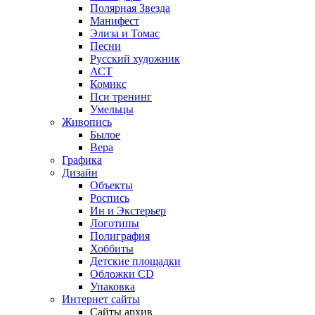
Полярная Звезда
Манифест
Элиза и Томас
Песни
Русский художник
АСТ
Комикс
Пси тренинг
Умельцы
Живопись
Былое
Вера
Графика
Дизайн
Объекты
Роспись
Ин и Экстерьер
Логотипы
Полиграфия
Хоббиты
Детские площадки
Обложки CD
Упаковка
Интернет сайты
Сайты архив