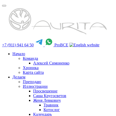
+7 (911) 941 64 50
ProBCE
Начало
Команда
Алексей Симоненко
Хроника
Карта сайта
Делаем
Преподаю
Иллюстрации
Просвещение
Саша Кругосветов
Женя Левкович
Травник
Котослог
Календарь