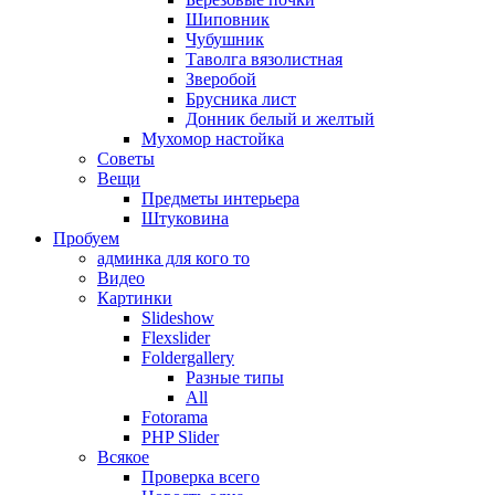
Шиповник
Чубушник
Таволга вязолистная
Зверобой
Брусника лист
Донник белый и желтый
Мухомор настойка
Советы
Вещи
Предметы интерьера
Штуковина
Пробуем
админка для кого то
Видео
Картинки
Slideshow
Flexslider
Foldergallery
Разные типы
All
Fotorama
PHP Slider
Всякое
Проверка всего